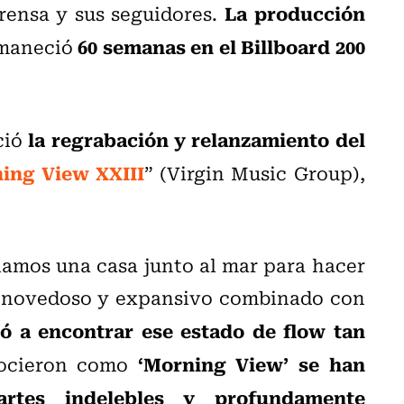
La producción
prensa y sus seguidores.
60 semanas en el Billboard 200
maneció
la regrabación y relanzamiento del
ció
ing View XXIII
” (Virgin Music Group),
amos una casa junto al mar para hacer
e novedoso y expansivo combinado con
ó a encontrar ese estado de flow tan
‘Morning View’ se han
nocieron como
rtes indelebles y profundamente