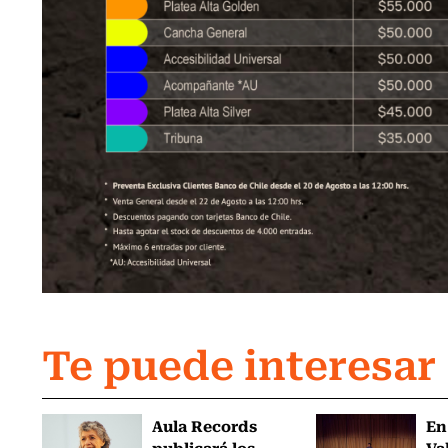
Te puede interesar
Aula Records
En
publicará los
Va