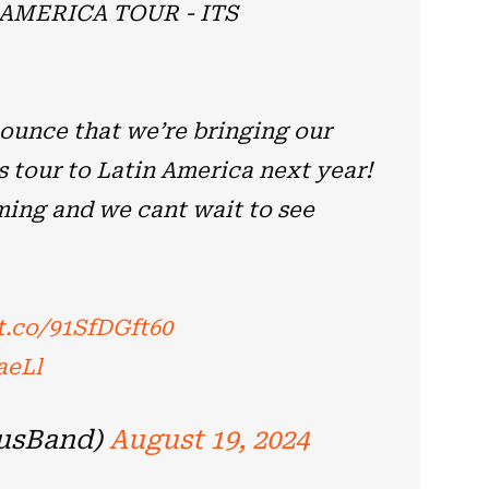
AMERICA TOUR - ITS
ounce that we’re bringing our
 tour to Latin America next year!
oming and we cant wait to see
/t.co/91SfDGft60
aeLl
usBand)
August 19, 2024