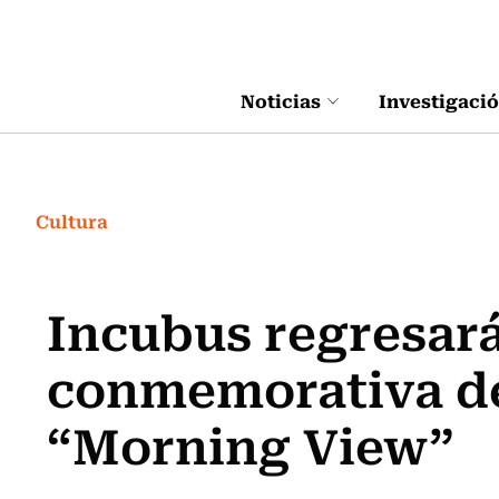
Click acá para ir directamente al contenido
Noticias
Investigaci
Cultura
Incubus regresará 
conmemorativa d
“Morning View”