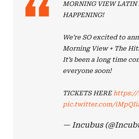
MORNING VIEW LATIN 
HAPPENING!
We’re SO excited to ann
Morning View + The Hits
It’s been a long time c
everyone soon!
TICKETS HERE
https:/
pic.twitter.com/iMpQIi
— Incubus (@Incub