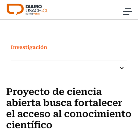
Click acá para ir directamente al contenido
Noticias
Investigación
Investigación
Cultura
Programas Radio y TV Usach
Proyecto de ciencia
abierta busca fortalecer
el acceso al conocimiento
científico