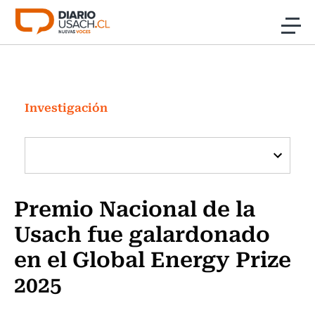
Click acá para ir directamente al contenido
Noticias
Investigación
Investigación
Cultura
Programas Radio y TV Usach
Premio Nacional de la
Usach fue galardonado
en el Global Energy Prize
2025