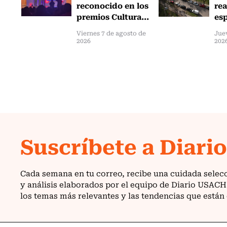
reconocido en los
rea
premios Cultura...
esp
Viernes 7 de agosto de
Jue
2026
202