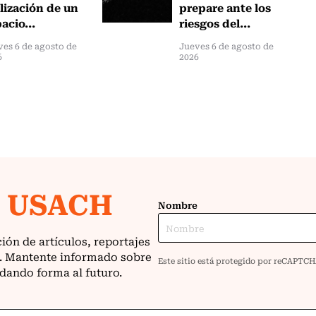
lización de un
prepare ante los
acio...
riesgos del...
ves 6 de agosto de
Jueves 6 de agosto de
6
2026