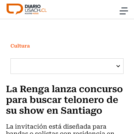
Click acá para ir directamente al contenido
Noticias
Investigación
Cultura
Cultura
Programas Radio y TV Usach
La Renga lanza concurso
para buscar telonero de
su show en Santiago
La invitación está diseñada para
bandas o solistas con residencia en