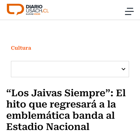
Click acá para ir directamente al contenido
Noticias
Investigación
Cultura
Cultura
Programas Radio y TV Usach
“Los Jaivas Siempre”: El
hito que regresará a la
emblemática banda al
Estadio Nacional