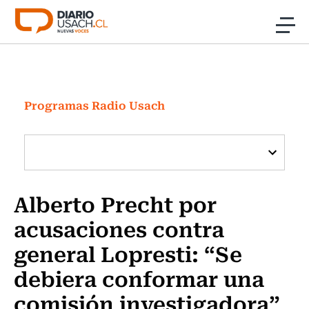
Click acá para ir directamente al contenido
Noticias
Investigación
Programas Radio Usach
Cultura
Programas Radio y TV Usach
Alberto Precht por
acusaciones contra
general Lopresti: “Se
debiera conformar una
comisión investigadora”