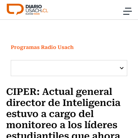
Click acá para ir directamente al contenido
Noticias
Investigación
Programas Radio Usach
Cultura
Programas Radio y TV Usach
CIPER: Actual general
director de Inteligencia
estuvo a cargo del
monitoreo a los líderes
estudiantiles que ahora