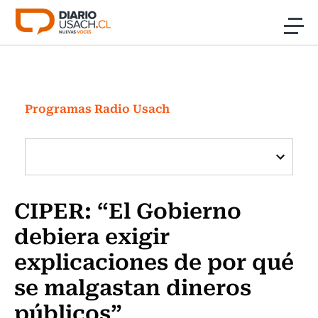
Click acá para ir directamente al contenido
Noticias
Investigación
Programas Radio Usach
Cultura
Programas Radio y TV Usach
CIPER: “El Gobierno
debiera exigir
explicaciones de por qué
se malgastan dineros
públicos”