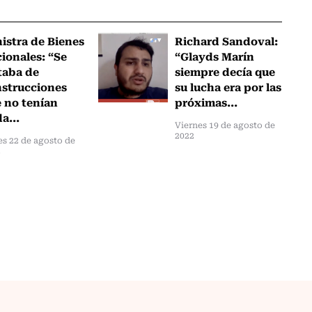
istra de Bienes
Richard Sandoval:
ionales: “Se
“Glayds Marín
taba de
siempre decía que
strucciones
su lucha era por las
 no tenían
próximas...
a...
Viernes 19 de agosto de
2022
s 22 de agosto de
2