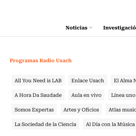
Click acá para ir directamente al contenido
Noticias
Investigaci
Programas Radio Usach
All You Need is LAB
Enlace Usach
El Alma 
A Hora Da Saudade
Aula en vivo
Línea uno
Somos Expertas
Artes y Oficios
Atlas music
La Sociedad de la Ciencia
Al Día con la Música