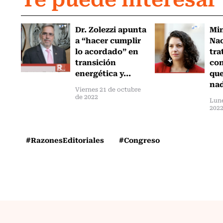
Dr. Zolezzi apunta
Min
a “hacer cumplir
Nac
lo acordado” en
tra
transición
con
energética y...
que
nad
Viernes 21 de octubre
de 2022
Lune
202
#RazonesEditoriales
#Congreso