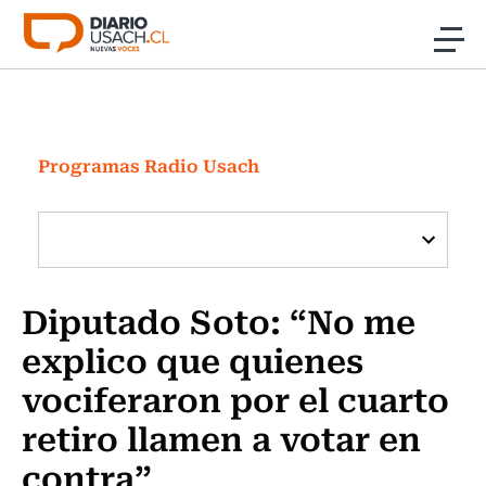
Click acá para ir directamente al contenido
Noticias
Investigación
Programas Radio Usach
Cultura
Programas Radio y TV Usach
Diputado Soto: “No me
explico que quienes
vociferaron por el cuarto
retiro llamen a votar en
contra”