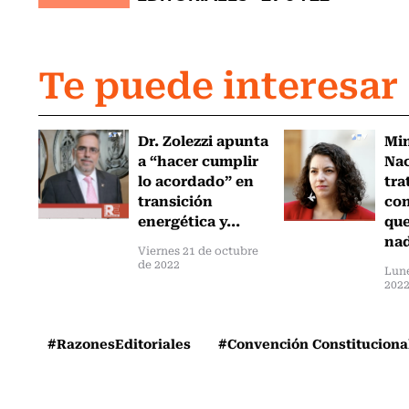
Te puede interesar
Dr. Zolezzi apunta
Min
a “hacer cumplir
Nac
lo acordado” en
tra
transición
con
energética y...
que
nad
Viernes 21 de octubre
de 2022
Lune
202
#RazonesEditoriales
#Convención Constituciona