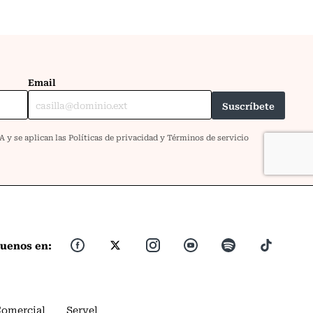
guenos en:
Comercial
Servel