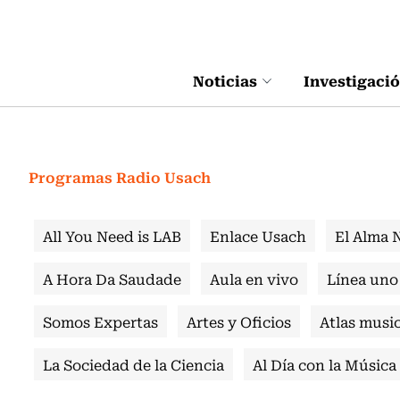
Click acá para ir directamente al contenido
Noticias
Investigaci
Programas Radio Usach
All You Need is LAB
Enlace Usach
El Alma 
A Hora Da Saudade
Aula en vivo
Línea uno
Somos Expertas
Artes y Oficios
Atlas music
La Sociedad de la Ciencia
Al Día con la Música