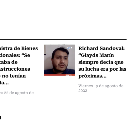
istra de Bienes
Richard Sandoval:
ionales: “Se
“Glayds Marín
taba de
siempre decía que
strucciones
su lucha era por las
 no tenían
próximas...
a...
Viernes 19 de agosto de
2022
s 22 de agosto de
2
l