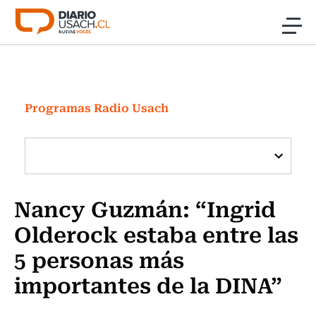
Click acá para ir directamente al contenido
Noticias
Investigación
Programas Radio Usach
Cultura
Programas Radio y TV Usach
Nancy Guzmán: “Ingrid
Olderock estaba entre las
5 personas más
importantes de la DINA”