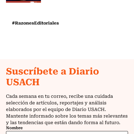
#RazonesEditoriales