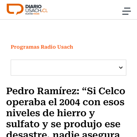
Click acá para ir directamente al contenido
Noticias
Investigación
Programas Radio Usach
Cultura
Programas Radio y TV Usach
Pedro Ramírez: “Si Celco
operaba el 2004 con esos
niveles de hierro y
sulfato y se produjo ese
desastre, nadie asegura