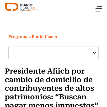
Click acá para ir directamente al contenido
Noticias
Investigación
Programas Radio Usach
Cultura
Programas Radio y TV Usach
Presidente Afiich por
cambio de domicilio de
contribuyentes de altos
patrimonios: “Buscan
pagar menos impuestos”