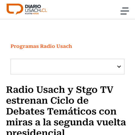
Click acá para ir directamente al contenido
Noticias
Investigación
Programas Radio Usach
Cultura
Programas Radio y TV Usach
Radio Usach y Stgo TV
estrenan Ciclo de
Debates Temáticos con
miras a la segunda vuelta
presidencial