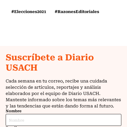
#Elecciones2021
#RazonesEditoriales