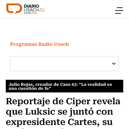
Click acá para ir directamente al contenido
Noticias
Investigación
Programas Radio Usach
Cultura
Programas Radio y TV Usach
Julio Rojas, creador de Caso 63: “La realidad es
una cuestión de fe”
Reportaje de Ciper revela
que Luksic se juntó con
expresidente Cartes, su