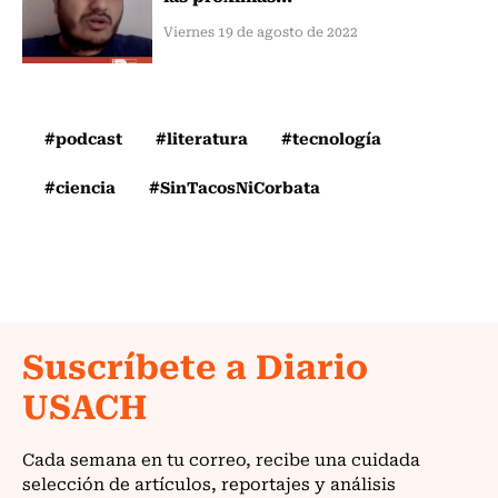
Viernes 19 de agosto de 2022
#podcast
#literatura
#tecnología
#ciencia
#SinTacosNiCorbata