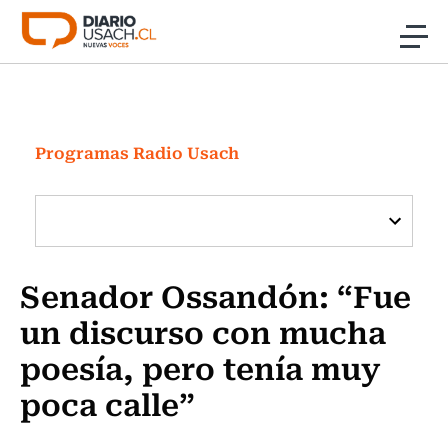
Click acá para ir directamente al contenido
Noticias
Investigación
Programas Radio Usach
Cultura
Programas Radio y TV Usach
Senador Ossandón: “Fue
un discurso con mucha
poesía, pero tenía muy
poca calle”