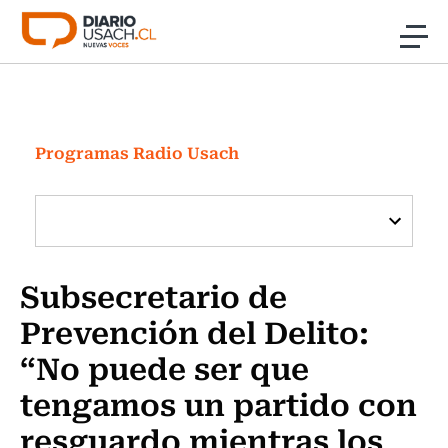
Click acá para ir directamente al contenido
Noticias
Investigación
Programas Radio Usach
Cultura
Programas Radio y TV Usach
Subsecretario de
Prevención del Delito:
“No puede ser que
tengamos un partido con
resguardo mientras los