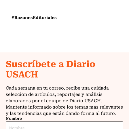
#RazonesEditoriales