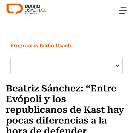
Click acá para ir directamente al contenido
Noticias
Investigación
Programas Radio Usach
Cultura
Programas Radio y TV Usach
Beatriz Sánchez: “Entre
Evópoli y los
republicanos de Kast hay
pocas diferencias a la
hora de defender