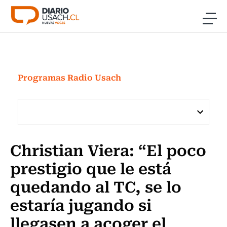
Click acá para ir directamente al contenido
Noticias
Investigación
Programas Radio Usach
Cultura
Programas Radio y TV Usach
Christian Viera: “El poco
prestigio que le está
quedando al TC, se lo
estaría jugando si
llegasen a acoger el