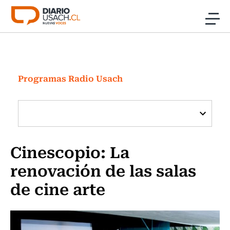
Click acá para ir directamente al contenido
Noticias
Investigación
Programas Radio Usach
Cultura
Programas Radio y TV Usach
Cinescopio: La
renovación de las salas
de cine arte