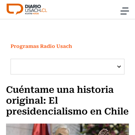
Click acá para ir directamente al contenido
Noticias
Investigación
Programas Radio Usach
Cultura
Programas Radio y TV Usach
Cuéntame una historia
original: El
presidencialismo en Chile