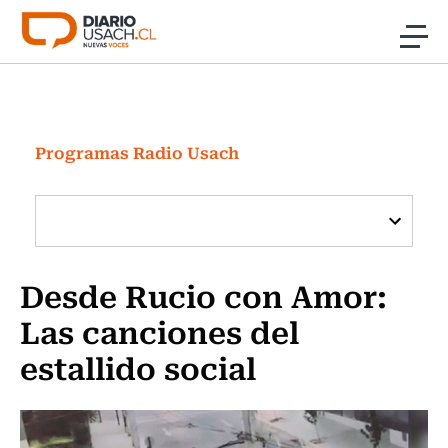
Click acá para ir directamente al contenido
Noticias
Investigación
Programas Radio Usach
Cultura
Programas Radio y TV Usach
Desde Rucio con Amor:
Las canciones del
estallido social