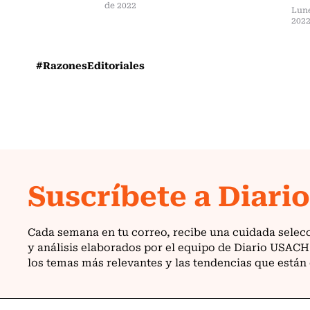
de 2022
Lune
202
#RazonesEditoriales