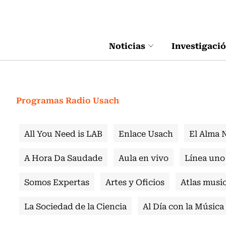
Click acá para ir directamente al contenido
Noticias
Investigaci
Programas Radio Usach
All You Need is LAB
Enlace Usach
El Alma 
A Hora Da Saudade
Aula en vivo
Línea uno
Somos Expertas
Artes y Oficios
Atlas music
La Sociedad de la Ciencia
Al Día con la Música