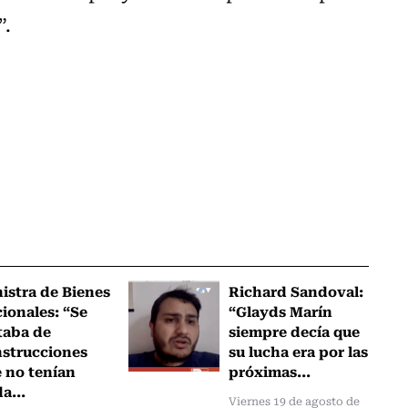
”.
istra de Bienes
Richard Sandoval:
ionales: “Se
“Glayds Marín
taba de
siempre decía que
strucciones
su lucha era por las
 no tenían
próximas...
a...
Viernes 19 de agosto de