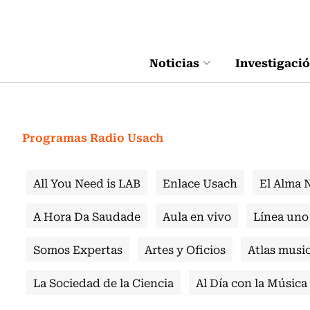
Click acá para ir directamente al contenido
Noticias
Investigaci
Programas Radio Usach
All You Need is LAB
Enlace Usach
El Alma 
A Hora Da Saudade
Aula en vivo
Línea uno
Somos Expertas
Artes y Oficios
Atlas music
La Sociedad de la Ciencia
Al Día con la Música