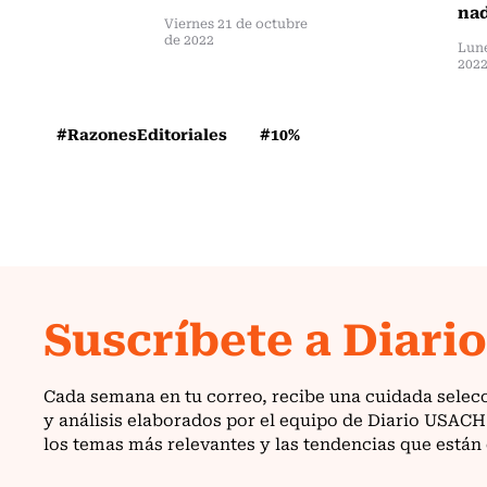
nad
Viernes 21 de octubre
de 2022
Lune
202
#RazonesEditoriales
#10%