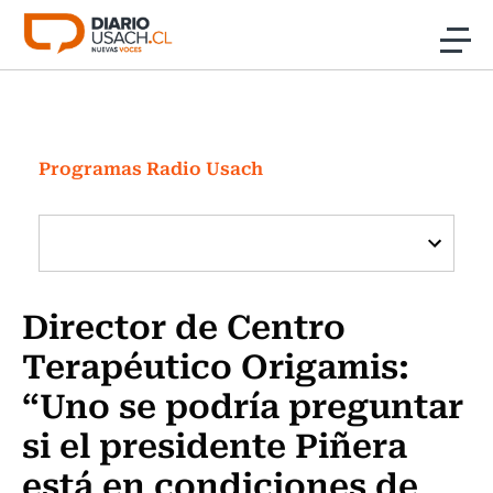
Click acá para ir directamente al contenido
Noticias
Investigación
Programas Radio Usach
Cultura
Programas Radio y TV Usach
Director de Centro
Terapéutico Origamis:
“Uno se podría preguntar
si el presidente Piñera
está en condiciones de