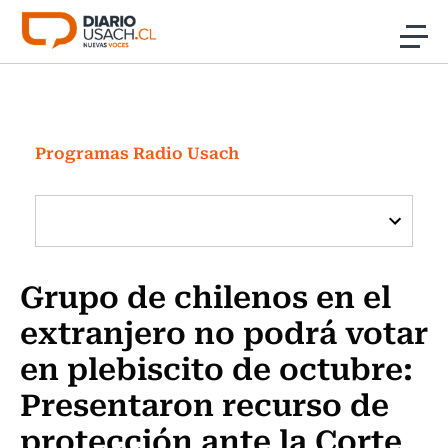
Click acá para ir directamente al contenido
Noticias
Investigación
Programas Radio Usach
Cultura
Programas Radio y TV Usach
Grupo de chilenos en el
extranjero no podrá votar
en plebiscito de octubre:
Presentaron recurso de
protección ante la Corte