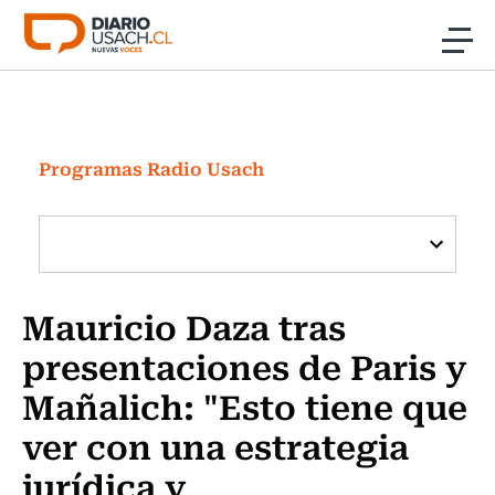
Click acá para ir directamente al contenido
Noticias
Investigación
Programas Radio Usach
Cultura
Programas Radio y TV Usach
Mauricio Daza tras
presentaciones de Paris y
Mañalich: "Esto tiene que
ver con una estrategia
jurídica y