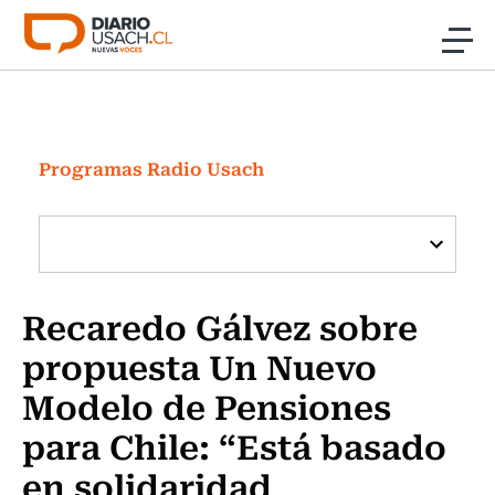
Click acá para ir directamente al contenido
Noticias
Investigación
Programas Radio Usach
Cultura
Programas Radio y TV Usach
Recaredo Gálvez sobre
propuesta Un Nuevo
Modelo de Pensiones
para Chile: “Está basado
en solidaridad