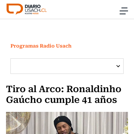
Click acá para ir directamente al contenido
Noticias
Investigación
Programas Radio Usach
Cultura
Programas Radio y TV Usach
Tiro al Arco: Ronaldinho
Gaúcho cumple 41 años