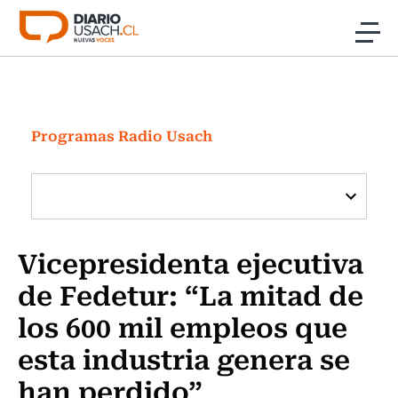
Click acá para ir directamente al contenido
Noticias
Investigación
Programas Radio Usach
Cultura
Programas Radio y TV Usach
Vicepresidenta ejecutiva
de Fedetur: “La mitad de
los 600 mil empleos que
esta industria genera se
han perdido”