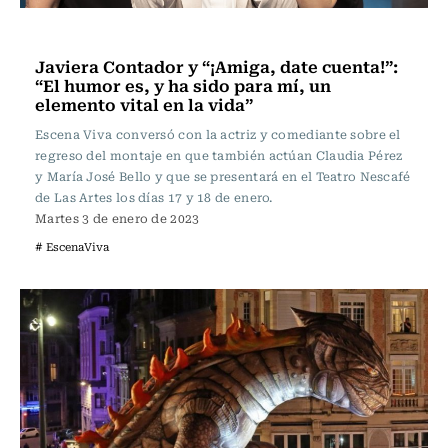
Escena Viva
Javiera Contador y “¡Amiga, date cuenta!”:
“El humor es, y ha sido para mí, un
elemento vital en la vida”
Escena Viva conversó con la actriz y comediante sobre el
regreso del montaje en que también actúan Claudia Pérez
y María José Bello y que se presentará en el Teatro Nescafé
de Las Artes los días 17 y 18 de enero.
Martes 3 de enero de 2023
# EscenaViva