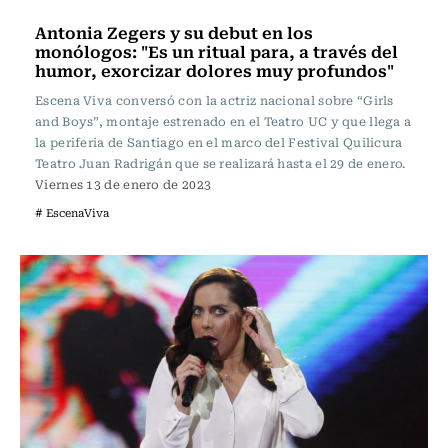
Escena Viva
Antonia Zegers y su debut en los
monólogos: "Es un ritual para, a través del
humor, exorcizar dolores muy profundos"
Escena Viva conversó con la actriz nacional sobre “Girls
and Boys”, montaje estrenado en el Teatro UC y que llega a
la periferia de Santiago en el marco del Festival Quilicura
Teatro Juan Radrigán que se realizará hasta el 29 de enero.
Viernes 13 de enero de 2023
# EscenaViva