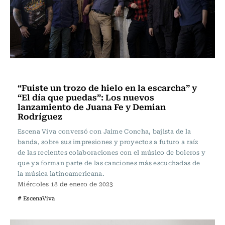
Escena Viva
“Fuiste un trozo de hielo en la escarcha” y
“El día que puedas”: Los nuevos
lanzamiento de Juana Fe y Demian
Rodríguez
Escena Viva conversó con Jaime Concha, bajista de la
banda, sobre sus impresiones y proyectos a futuro a raíz
de las recientes colaboraciones con el músico de boleros y
que ya forman parte de las canciones más escuchadas de
la música latinoamericana.
Miércoles 18 de enero de 2023
# EscenaViva