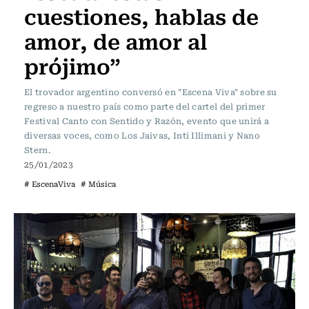
cuestiones, hablas de
amor, de amor al
prójimo”
El trovador argentino conversó en "Escena Viva" sobre su
regreso a nuestro país como parte del cartel del primer
Festival Canto con Sentido y Razón, evento que unirá a
diversas voces, como Los Jaivas, Inti Illimani y Nano
Stern.
25/01/2023
# EscenaViva
# Música