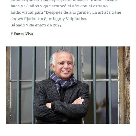
hace ya 8 años y que arrancó el año con el estreno
audiovisual para “Después de ahogarme”. La artista tiene
shows fijados en Santiago y Valparaíso.
Sábado 7 de enero de 2023
# EscenaViva
Escena Viva