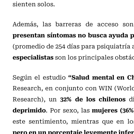
sienten solos.
Además, las barreras de acceso son
presentan síntomas no busca ayuda p
(promedio de 254 días para psiquiatría a
especialistas
son los principales obstá
“Salud mental en C
Según el
estudio
Research, en conjunto con WIN (Worl
32% de los chilenos
Research)
, un
di
deprimido
mujeres (36%
. Por sexo, las
este sentimiento, mientras que en l
pero en un porcentaje levemente inferi