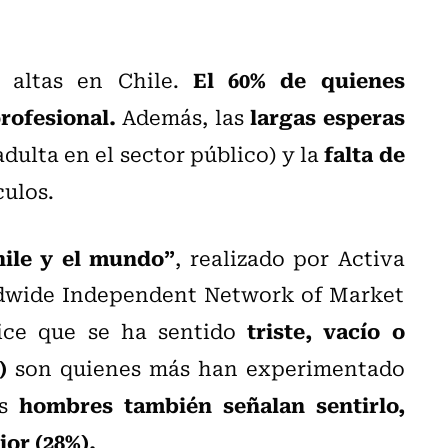
El 60% de quienes
 altas en Chile.
rofesional.
largas esperas
Además, las
falta de
dulta en el sector público) y la
culos.
hile y el mundo”
, realizado por Activa
dwide Independent Network of Market
triste, vacío o
ce que se ha sentido
)
son quienes más han experimentado
hombres también señalan sentirlo,
os
or (28%).