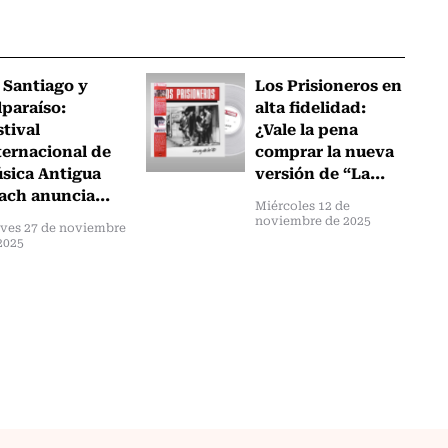
 Santiago y
Los Prisioneros en
lparaíso:
alta fidelidad:
stival
¿Vale la pena
ternacional de
comprar la nueva
sica Antigua
versión de “La...
ach anuncia...
Miércoles 12 de
noviembre de 2025
ves 27 de noviembre
2025