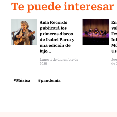
Te puede interesar
Aula Records
En
publicará los
Va
primeros discos
Fe
de Isabel Parra y
In
una edición de
Mú
lujo...
Us
Lunes 1 de diciembre de
Jue
2025
de 
#Música
#pandemia