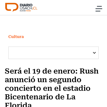
Click acá para ir directamente al contenido
Noticias
Investigación
Cultura
Cultura
Programas Radio y TV Usach
Será el 19 de enero: Rush
anunció un segundo
concierto en el estadio
Bicentenario de La
Florida