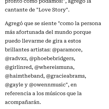
pronto como podamos!", agregó la
cantante de "Love Story".
Agregó que se siente "como la persona
más afortunada del mundo porque
puedo llevarme de gira a estos
brillantes artistas: @paramore,
@radvxz, @phoebebridgers,
@girlinred, @whereismuna,
@haimtheband, @gracieabrams,
@gayle y @owennmusic", en
referencia a los músicos que la
acompañarán.