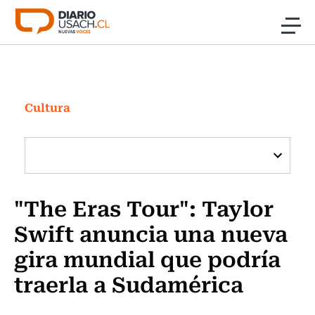
Click acá para ir directamente al contenido
Noticias
Investigación
Cultura
Cultura
Programas Radio y TV Usach
"The Eras Tour": Taylor
Swift anuncia una nueva
gira mundial que podría
traerla a Sudamérica