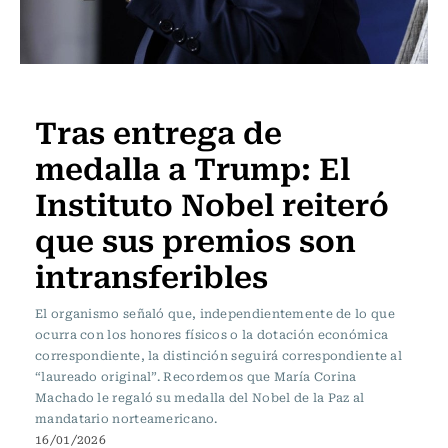
Actualidad
Tras entrega de
medalla a Trump: El
Instituto Nobel reiteró
que sus premios son
intransferibles
El organismo señaló que, independientemente de lo que
ocurra con los honores físicos o la dotación económica
correspondiente, la distinción seguirá correspondiente al
“laureado original”. Recordemos que María Corina
Machado le regaló su medalla del Nobel de la Paz al
mandatario norteamericano.
16/01/2026