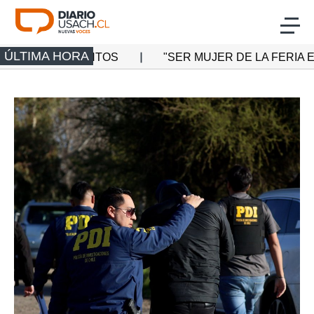
Click acá para ir directamente al contenido
ÚLTIMA HORA
TOS
"SER MUJER DE LA FERIA ES UN ORGULLO":
Actualidad
Investigación
Cultura
Deporte
Multimedia
Programas Radio Usach
Programas Santiago TV