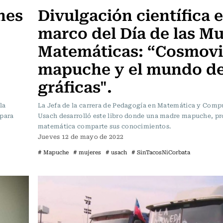
nes
Divulgación científica e
marco del Día de las Mu
Matemáticas: “Cosmovi
mapuche y el mundo de
gráficas".
la
La Jefa de la carrera de Pedagogía en Matemática y Comp
 para
Usach desarrolló este libro donde una madre mapuche, pr
matemática comparte sus conocimientos.
Jueves 12 de mayo de 2022
# Mapuche
# mujeres
# usach
# SinTacosNiCorbata