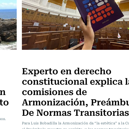
Sin tacos ni corbata
Experto en derecho
constitucional explica l
en
comisiones de
to
Armonización, Preámbu
De Normas Transitorias
sos.
Para Luis Bobadilla la Armonización da “la estética” a la C