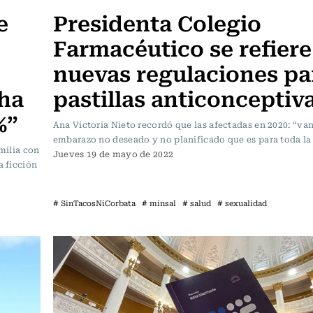
e
Presidenta Colegio
Farmacéutico se refiere 
nuevas regulaciones pa
 ha
pastillas anticonceptiv
%”
Ana Victoria Nieto recordó que las afectadas en 2020: “van
embarazo no deseado y no planificado que es para toda la
amilia con
Jueves 19 de mayo de 2022
a ficción
# SinTacosNiCorbata
# minsal
# salud
# sexualidad