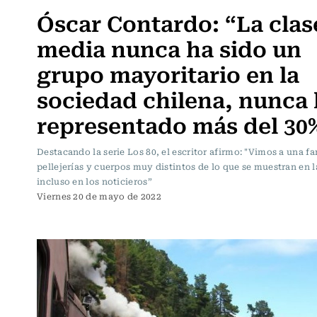
Óscar Contardo: “La clas
media nunca ha sido un
grupo mayoritario en la
sociedad chilena, nunca
representado más del 30
Destacando la serie Los 80, el escritor afirmo: "Vimos a una f
pellejerías y cuerpos muy distintos de lo que se muestran en l
incluso en los noticieros”
Viernes 20 de mayo de 2022