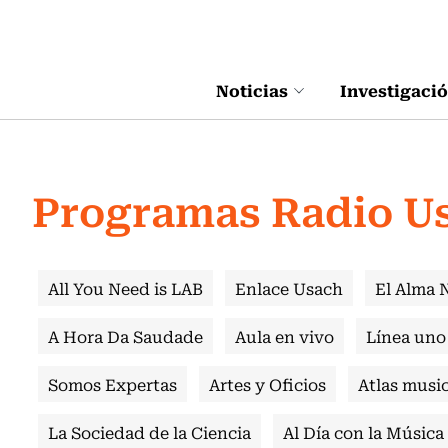
Click acá para ir directamente al contenido
Noticias
Investigaci
Programas Radio U
All You Need is LAB
Enlace Usach
El Alma 
A Hora Da Saudade
Aula en vivo
Línea uno
Somos Expertas
Artes y Oficios
Atlas music
La Sociedad de la Ciencia
Al Día con la Música