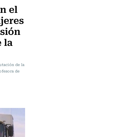
n el
jeres
sión
 la
utación de la
ofesora de