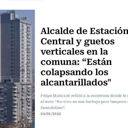
Sin tacos ni corbata
Alcalde de Estació
Central y guetos
verticales en la
comuna: “Están
colapsando los
alcantarillados"
Felipe Muñoz se refirió a la encerrona donde le
el auto: “No vivo en una burbuja pero tampoco 
farandulizar”.
24/05/2022