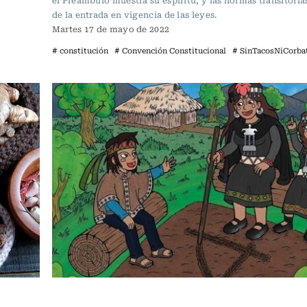
el Preámbulo muestra su espíritu, y las normas transitori
de la entrada en vigencia de las leyes.
Martes 17 de mayo de 2022
# constitución
# Convención Constitucional
# SinTacosNiCorba
Sin tacos ni corbata