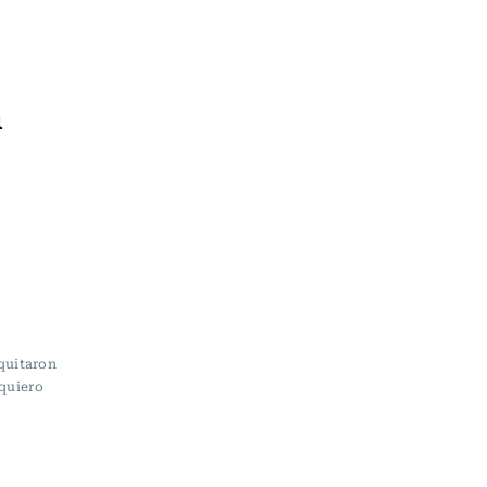
n
 quitaron
quiero