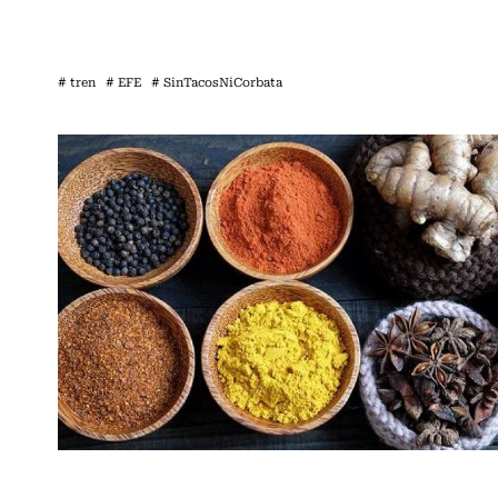
# tren
# EFE
# SinTacosNiCorbata
Sin tacos ni corbata