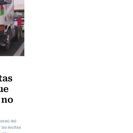
tas
ue
 no
eremi del
 las multas