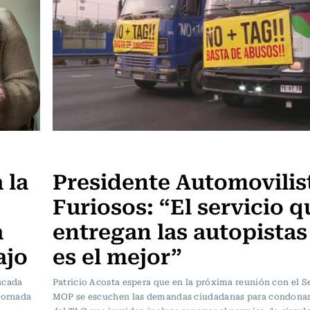
Sin tacos ni corbata
 la
Presidente Automovilis
Furiosos: “El servicio q
a
entregan las autopistas
ajo
es el mejor”
ncada
Patricio Acosta espera que en la próxima reunión con el S
jornada
MOP se escuchen las demandas ciudadanas para condonar