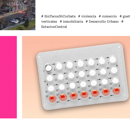
# SinTacosNiCorbata
# violencia
# comercio
# gue
verticales
# inmobiliaria
# Desarrollo Urbano
#
EstacionCentral
Sin tacos ni corbata