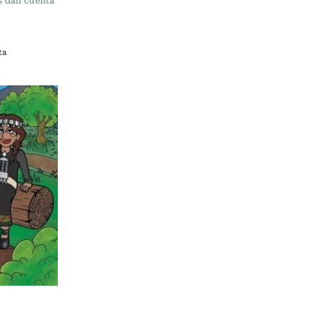
as dan cuenta
ta