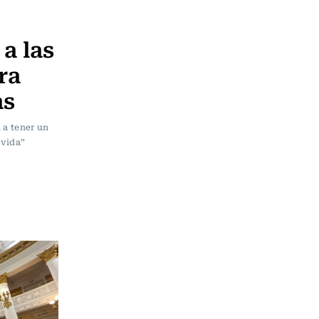
a las
ra
as
 a tener un
 vida”