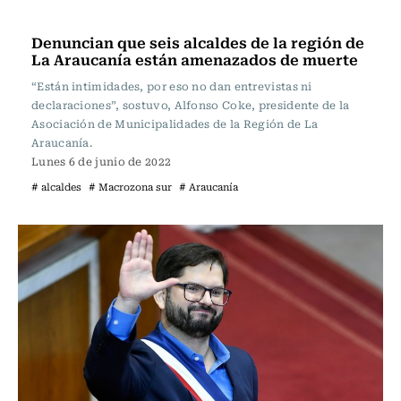
Actualidad
Denuncian que seis alcaldes de la región de
La Araucanía están amenazados de muerte
“Están intimidades, por eso no dan entrevistas ni
declaraciones”, sostuvo, Alfonso Coke, presidente de la
Asociación de Municipalidades de la Región de La
Araucanía.
Lunes 6 de junio de 2022
# alcaldes
# Macrozona sur
# Araucanía