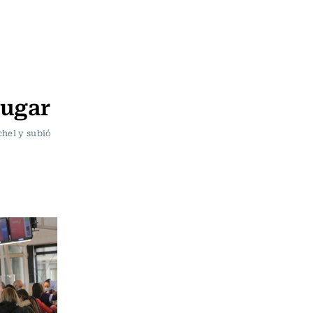
lugar
chel y subió