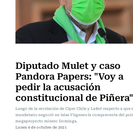
Actualidad
Diputado Mulet y caso
Pandora Papers: "Voy a
pedir la acusación
constitucional de Piñera
Luego de la revelación de Ciper Chile y LaBot respecto a que 
mandatario negoció en Islas Vírgenes la compraventa del po
megaproyecto minero Dominga.
Lunes 4 de octubre de 2021