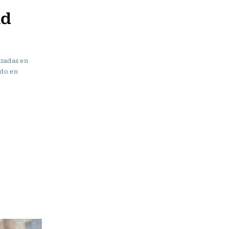
ad
izadas en
ido en