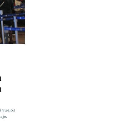
n
n
s vuelos
aje.