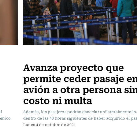
Actualidad
Avanza proyecto que
permite ceder pasaje e
avión a otra persona si
"
costo ni multa
el
Además, los pasajeros podrán cancelar unilateralmente lo
lémico
dentro de las 48 horas siguientes de haber adquirido el pas
Lunes 4 de octubre de 2021