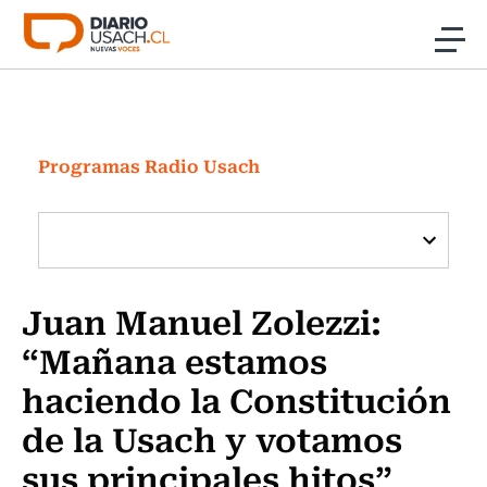
Click acá para ir directamente al contenido
Noticias
Investigación
Programas Radio Usach
Cultura
Programas Radio y TV Usach
Juan Manuel Zolezzi:
“Mañana estamos
haciendo la Constitución
de la Usach y votamos
sus principales hitos”