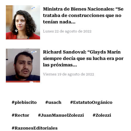
Ministra de Bienes Nacionales: “Se
trataba de construcciones que no
tenían nada...
Lunes 22 de agosto de 2022
Richard Sandoval: “Glayds Marín
siempre decía que su lucha era por
las próximas...
Viernes 19 de agosto de 2022
#plebiscito
#usach
#EstatutoOrgánico
#Rector
#JuanManuelZolezzi
#Zolezzi
#RazonesEditoriales