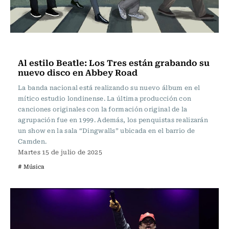
Música
Al estilo Beatle: Los Tres están grabando su
nuevo disco en Abbey Road
La banda nacional está realizando su nuevo álbum en el
mítico estudio londinense. La última producción con
canciones originales con la formación original de la
agrupación fue en 1999. Además, los penquistas realizarán
un show en la sala “Dingwalls” ubicada en el barrio de
Camden.
Martes 15 de julio de 2025
# Música