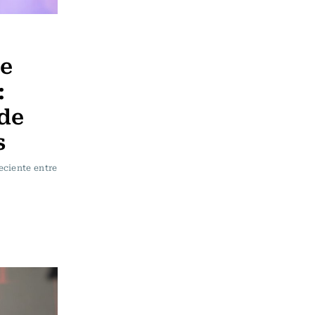
de
:
de
s
eciente entre