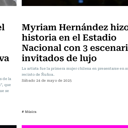
Música
l
Myriam Hernández hiz
historia en el Estadio
Nacional con 3 escenari
va
invitados de lujo
La artista fue la primera mujer chilena en presentarse en so
recinto de Ñuñoa.
s de la
Sábado 24 de mayo de 2025
”, que
ue se
# Música