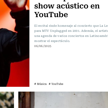
show acústico en
YouTube
El recital rinde homenaje al concierto que La Le
para MTV Unplugged en 2001. Además, el artista
una agenda de varios conciertos en Latinoamér
mostrar el espectáculo.
06/06/2025
# Música
# YouTube