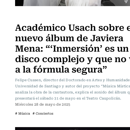
Música
Académico Usach sobre e
nuevo álbum de Javiera
Mena: “‘Inmersión’ es un
disco complejo y que no 
a la fórmula segura”
Felipe Cussen, director del Doctorado en Artes y Humanidade
Universidad de Santiago y autor del proyecto “Música Mística
analiza la obra de la cantautora, explica el sonido del álbum q
presentará el sábado 31 de mayo en el Teatro Caupolicán.
Miércoles 28 de mayo de 2025
# Música
# Conciertos