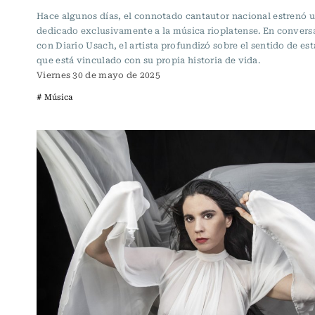
Hace algunos días, el connotado cantautor nacional estrenó 
dedicado exclusivamente a la música rioplatense. En convers
con Diario Usach, el artista profundizó sobre el sentido de est
que está vinculado con su propia historia de vida.
Viernes 30 de mayo de 2025
# Música