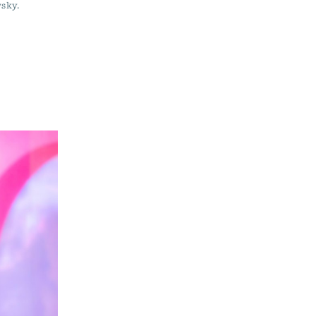
wsky.