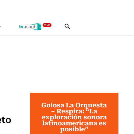
Golosa La Orquesta
– Respira: “La
exploración sonora
eto
latinoamericana es
posible”