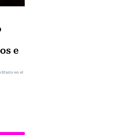
o
os e
litario en el