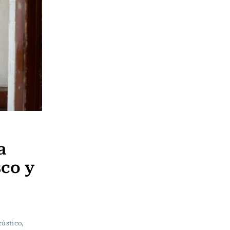
a
sco y
cústico,