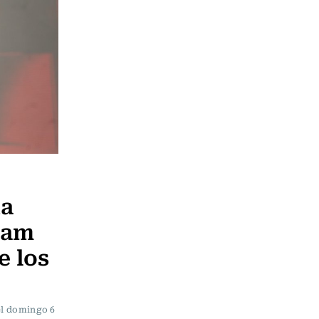
na
iam
e los
 el domingo 6