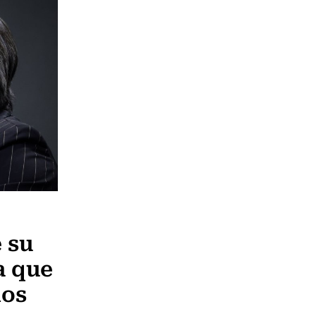
 su
a que
nos