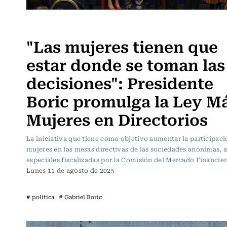
Actualidad
"Las mujeres tienen que
estar donde se toman las
decisiones": Presidente
Boric promulga la Ley M
Mujeres en Directorios
La iniciativa que tiene como objetivo aumentar la participaci
mujeres en las mesas directivas de las sociedades anónimas, a
especiales fiscalizadas por la Comisión del Mercado Financie
Lunes 11 de agosto de 2025
# política
# Gabriel Boric