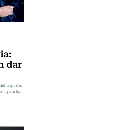
ia:
n dar
 del deporte.
ón, para las