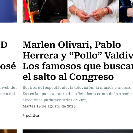
Actualidad
PD
Marlen Olivari, Pablo
Herrera y “Pollo” Valdiv
José
Los famosos que busca
el salto al Congreso
a web del
Rostros del espectáculo, la televisión, la música e incluso
lema del
Esa es la apuesta, tanto del oficialismo como de la oposici
elecciones parlamentarias de 2025.
Martes 19 de agosto de 2025
# política