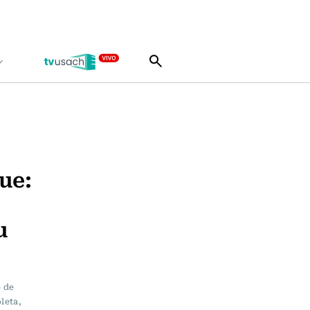
ue:
u
e de
leta,