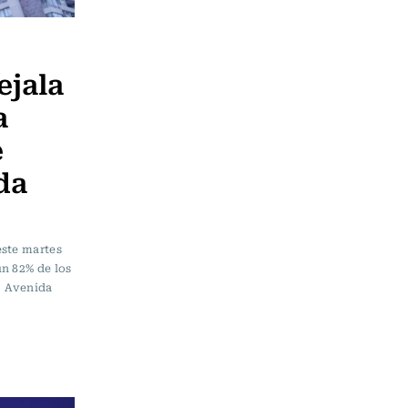
ejala
a
e
da
este martes
un 82% de los
, Avenida