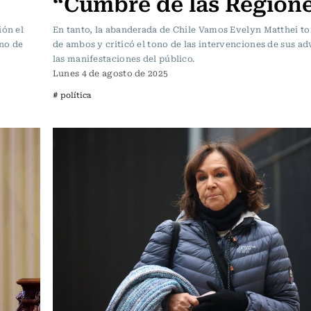
“Cumbre de las Region
ión el
En tanto, la abanderada de Chile Vamos Evelyn Matthei t
uno de
de ambos y criticó el tono de las intervenciones de sus ad
las manifestaciones del público.
Lunes 4 de agosto de 2025
# política