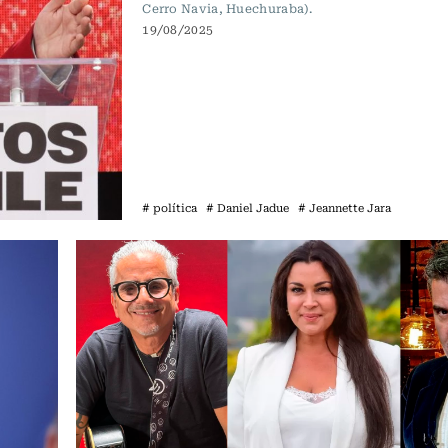
Cerro Navia, Huechuraba).
19/08/2025
# política
# Daniel Jadue
# Jeannette Jara