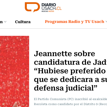
Programas Radio y TV Usach
ón
Cultura
Actualidad
Jeannette sobre
candidatura de Jad
“Hubiese preferido
que se dedicara a s
defensa judicial”
El Partido Comunista (PC) inscribió al exalcald
Recoleta como candidato por el Distrito 9 (Reco