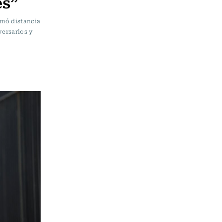
es”
omó distancia
versarios y