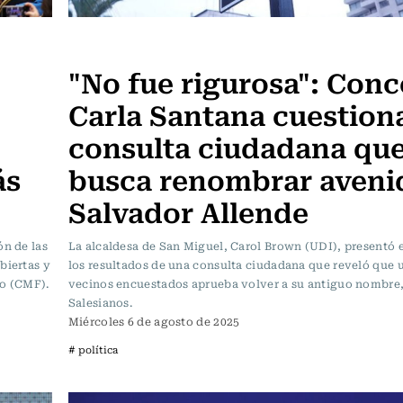
Actualidad
"No fue rigurosa": Conc
Carla Santana cuestion
consulta ciudadana qu
ás
busca renombrar aveni
Salvador Allende
ón de las
La alcaldesa de San Miguel, Carol Brown (UDI), presentó 
biertas y
los resultados de una consulta ciudadana que reveló que 
ro (CMF).
vecinos encuestados aprueba volver a su antiguo nombre
Salesianos.
Miércoles 6 de agosto de 2025
# política