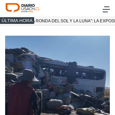
Click acá para ir directamente al contenido
ÚLTIMA HORA
A RONDA DEL SOL Y LA LUNA”: LA EXPOSICIÓN INMERSI
Actualidad
Investigación
Cultura
Deporte
Multimedia
Programas Radio Usach
Programas Santiago TV