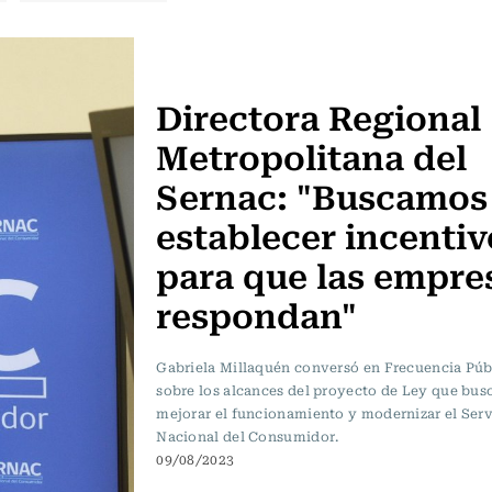
Frecuencia Literaria
Directora Regional
Metropolitana del
Sernac: "Buscamos
establecer incentiv
para que las empre
respondan"
Gabriela Millaquén conversó en Frecuencia Púb
sobre los alcances del proyecto de Ley que bus
mejorar el funcionamiento y modernizar el Serv
Nacional del Consumidor.
09/08/2023