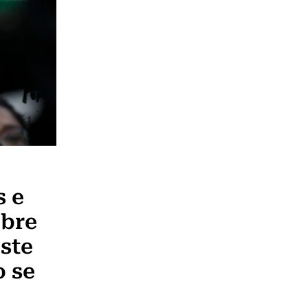
s e
obre
Este
o se