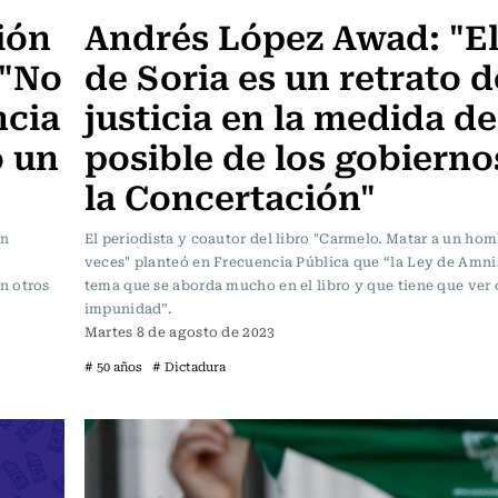
ión
Andrés López Awad: "El
 "No
de Soria es un retrato d
ncia
justicia en la medida de
o un
posible de los gobierno
la Concertación"
ón
El periodista y coautor del libro "Carmelo. Matar a un ho
veces" planteó en Frecuencia Pública que “la Ley de Amnis
n otros
tema que se aborda mucho en el libro y que tiene que ver 
impunidad”.
Martes 8 de agosto de 2023
# 50 años
# Dictadura