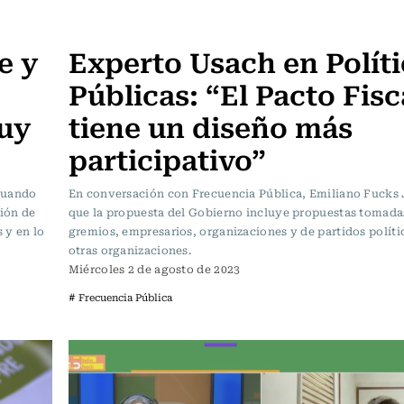
Frecuencia Literaria
e y
Experto Usach en Políti
Públicas: “El Pacto Fisc
muy
tiene un diseño más
participativo”
“cuando
En conversación con Frecuencia Pública, Emiliano Fucks 
sión de
que la propuesta del Gobierno incluye propuestas tomada
s y en lo
gremios, empresarios, organizaciones y de partidos políti
otras organizaciones.
Miércoles 2 de agosto de 2023
# Frecuencia Pública