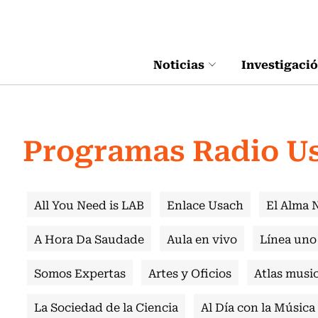
Click acá para ir directamente al contenido
Noticias
Investigaci
Programas Radio U
All You Need is LAB
Enlace Usach
El Alma 
A Hora Da Saudade
Aula en vivo
Línea uno
Somos Expertas
Artes y Oficios
Atlas music
La Sociedad de la Ciencia
Al Día con la Música