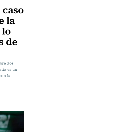
 caso
e la
 lo
s de
mbre dos
tía es un
con la