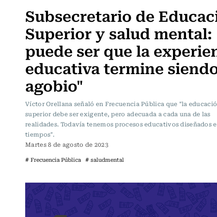
Subsecretario de Educac
Superior y salud mental:
puede ser que la experie
educativa termine siend
agobio"
Víctor Orellana señaló en Frecuencia Pública que "la educaci
superior debe ser exigente, pero adecuada a cada una de las
realidades. Todavía tenemos procesos educativos diseñados e
tiempos".
Martes 8 de agosto de 2023
# Frecuencia Pública
# saludmental