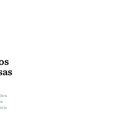
os
sas
lica
ca
icio