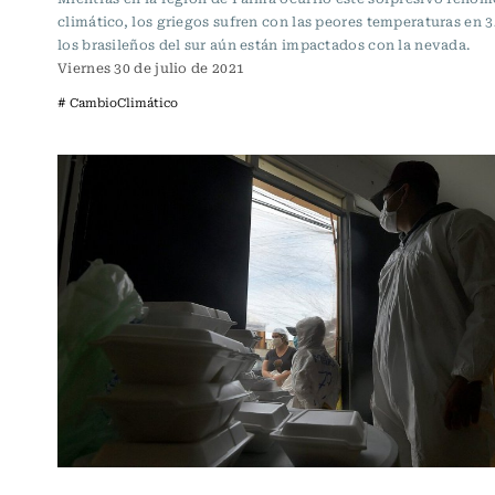
climático, los griegos sufren con las peores temperaturas en 3
los brasileños del sur aún están impactados con la nevada.
Viernes 30 de julio de 2021
# CambioClimático