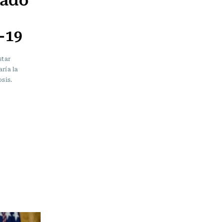
-19
star
ría la
sis.