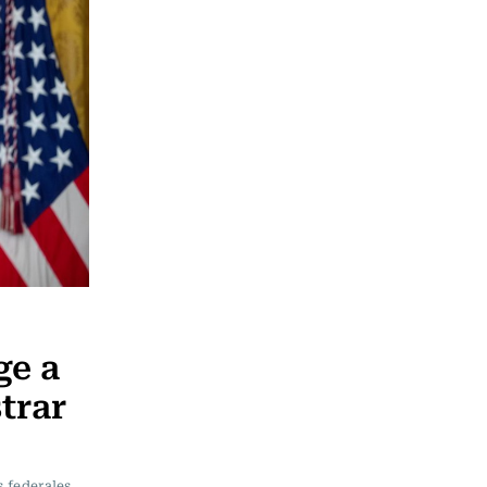
ge a
trar
s federales