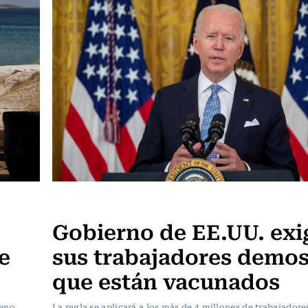
Internacional
Gobierno de EE.UU. exi
e
sus trabajadores demos
que están vacunados
meno
La regla se aplicará a los más de 4 millones de trabajadore