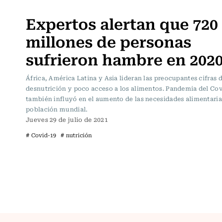
Internacional
Expertos alertan que 720
millones de personas
sufrieron hambre en 202
África, América Latina y Asia lideran las preocupantes cifras 
desnutrición y poco acceso a los alimentos. Pandemia del Co
también influyó en el aumento de las necesidades alimentaria
población mundial.
Jueves 29 de julio de 2021
# Covid-19
# nutrición