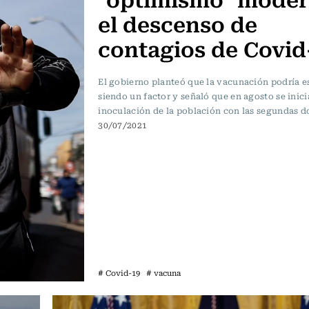
el descenso de
contagios de Covid
El gobierno planteó que la vacunación podría e
siendo un factor y señaló que en agosto se inicia
inoculación de la población con las segundas do
30/07/2021
# Covid-19
# vacuna