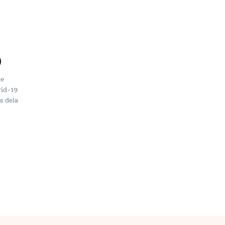
0
de
vid-19
s dela