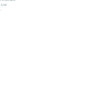
. Los
.