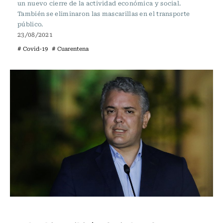
un nuevo cierre de la actividad económica y social.
También se eliminaron las mascarillas en el transporte
público.
23/08/2021
# Covid-19
# Cuarentena
Internacional